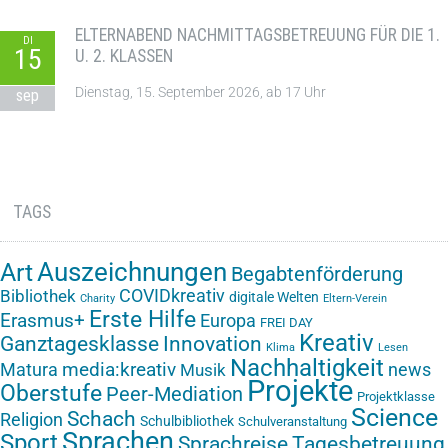
ELTERNABEND NACHMITTAGSBETREUUNG FÜR DIE 1.
DI
15
U. 2. KLASSEN
Dienstag, 15. September 2026, ab 17 Uhr
sep
TAGS
Auszeichnungen
Art
Begabtenförderung
COVIDkreativ
Bibliothek
digitale Welten
Charity
Eltern-Verein
Erste Hilfe
Erasmus+
Europa
FREI DAY
Kreativ
Ganztagesklasse
Innovation
Klima
Lesen
Nachhaltigkeit
media:kreativ
Matura
news
Musik
Projekte
Oberstufe
Peer-Mediation
Projektklasse
Science
Schach
Religion
Schulbibliothek
Schulveranstaltung
Sprachen
Sport
Sprachreise
Tagesbetreuung