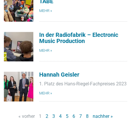
TABE
MEHR »
In der Radiofabrik – Electronic
Music Production
MEHR »
Hannah Geisler
1. Platz des Hans-Riegel-Fachpreises 2023
MEHR »
« vorher
1
2
3
4
5
6
7
8
nachher »