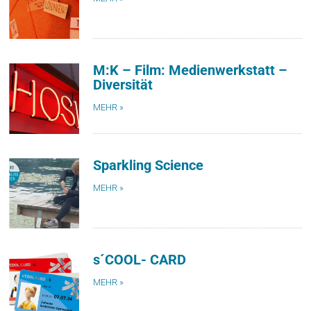
M:K – Film: Medienwerkstatt –
Diversität
MEHR »
Sparkling Science
MEHR »
s´COOL- CARD
MEHR »