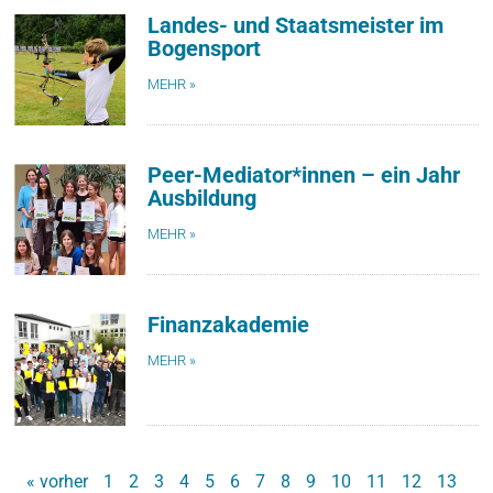
Landes- und Staatsmeister im
Bogensport
MEHR »
Peer-Mediator*innen – ein Jahr
Ausbildung
MEHR »
Finanzakademie
MEHR »
« vorher
1
2
3
4
5
6
7
8
9
10
11
12
13