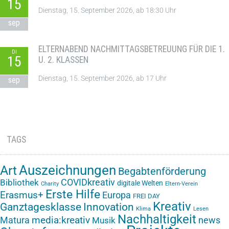
15
Dienstag, 15. September 2026, ab 18:30 Uhr
sep
ELTERNABEND NACHMITTAGSBETREUUNG FÜR DIE 1.
DI
15
U. 2. KLASSEN
Dienstag, 15. September 2026, ab 17 Uhr
sep
TAGS
Auszeichnungen
Art
Begabtenförderung
COVIDkreativ
Bibliothek
digitale Welten
Charity
Eltern-Verein
Erste Hilfe
Erasmus+
Europa
FREI DAY
Kreativ
Ganztagesklasse
Innovation
Klima
Lesen
Nachhaltigkeit
media:kreativ
Matura
news
Musik