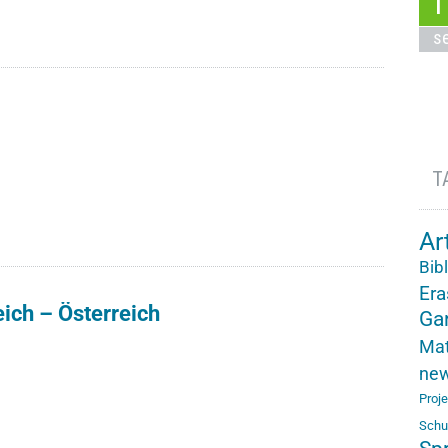
1
s
T
Ar
Bib
Er
ich – Österreich
Ga
Mat
ne
Proj
Schu