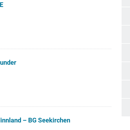
E
under
Finnland – BG Seekirchen