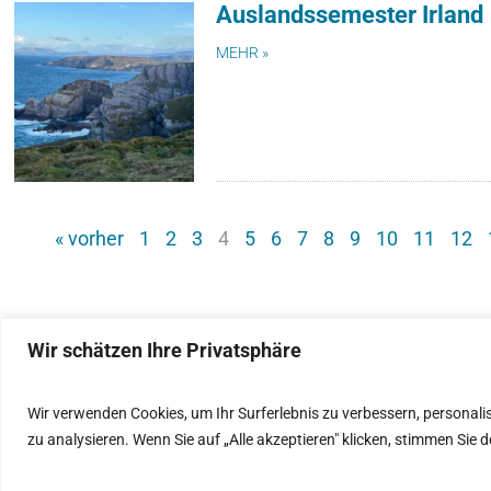
Auslandssemester Irland
MEHR »
« vorher
1
2
3
4
5
6
7
8
9
10
11
12
Wir schätzen Ihre Privatsphäre
IMPRESSUM
Wir verwenden Cookies, um Ihr Surferlebnis zu verbessern, personali
zu analysieren. Wenn Sie auf „Alle akzeptieren" klicken, stimmen Si
DATENSCHUTZ