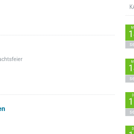
K
M
1
s
chtsfeier
M
1
s
D
1
en
s
D