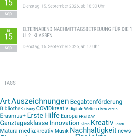
15
Dienstag, 15. September 2026, ab 18:30 Uhr
sep
ELTERNABEND NACHMITTAGSBETREUUNG FÜR DIE 1.
DI
15
U. 2. KLASSEN
Dienstag, 15. September 2026, ab 17 Uhr
sep
TAGS
Auszeichnungen
Art
Begabtenförderung
COVIDkreativ
Bibliothek
digitale Welten
Charity
Eltern-Verein
Erste Hilfe
Erasmus+
Europa
FREI DAY
Kreativ
Ganztagesklasse
Innovation
Klima
Lesen
Nachhaltigkeit
media:kreativ
Matura
news
Musik