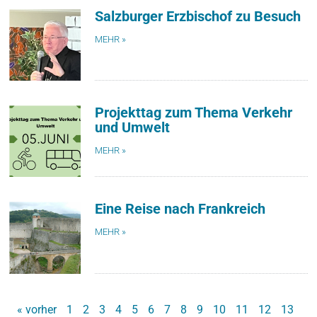
Salzburger Erzbischof zu Besuch
MEHR »
Projekttag zum Thema Verkehr
und Umwelt
MEHR »
Eine Reise nach Frankreich
MEHR »
« vorher
1
2
3
4
5
6
7
8
9
10
11
12
13