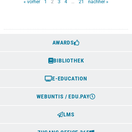
« vorher
1
2
3
4
…
21
nachher »
AWARDS
BIBLIOTHEK
E-EDUCATION
WEBUNTIS / EDU.PAY
LMS