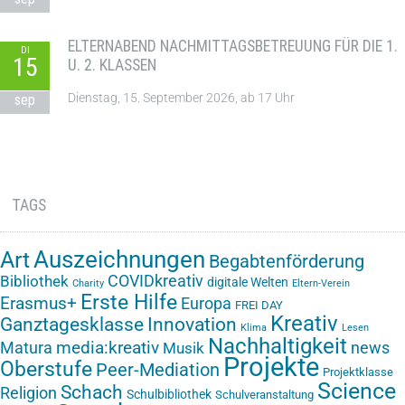
ELTERNABEND NACHMITTAGSBETREUUNG FÜR DIE 1.
DI
15
U. 2. KLASSEN
Dienstag, 15. September 2026, ab 17 Uhr
sep
TAGS
Auszeichnungen
Art
Begabtenförderung
COVIDkreativ
Bibliothek
digitale Welten
Charity
Eltern-Verein
Erste Hilfe
Erasmus+
Europa
FREI DAY
Kreativ
Ganztagesklasse
Innovation
Klima
Lesen
Nachhaltigkeit
media:kreativ
Matura
news
Musik
Projekte
Oberstufe
Peer-Mediation
Projektklasse
Science
Schach
Religion
Schulbibliothek
Schulveranstaltung